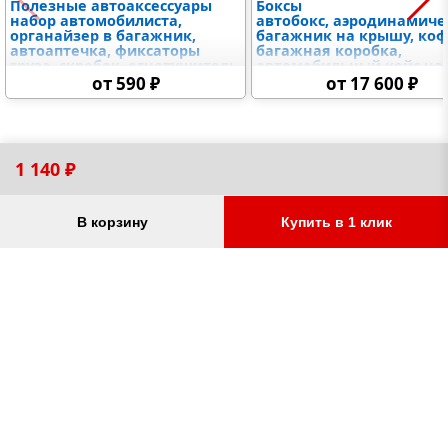
Полезные автоаксессуары
Боксы
набор автомобилиста,
автобокс, аэродинамиче
органайзер в багажник,
багажник на крышу, коф
автоаптечка, фиксаторы
багажная коробка,
груза, скребок, огнетушитель
автомобильный кейс на
крышу
от 590 ₽
от 17 600 ₽
1 140 ₽
В корзину
Купить в 1 клик
Остались вопросы?
Заказать звонок
УСЛУГИ
Установка
ОПТОВЫМ КЛИЕНТАМ
Доставка
Ищем партнеров
С НАМИ НАДЕЖНО