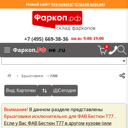
Новый сайт!
Что нового?
(
Старая версия
)
+7 (495) 669-38-36
пн-вс 9:00-19:00
0
Фаркоп
.РФ
не .ru
Брызговики
FAW
Вид: Карточки
Сегодня
Внимание!
В данном разделе представлены
брызговики исключительно для ФАВ Бестюн Т77 .
Если у Вас ФАВ Бестюн Т77 в другом кузове (или