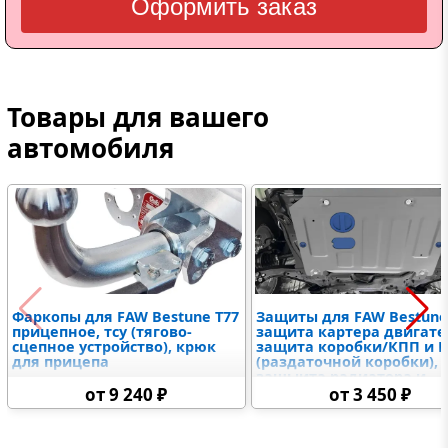
Оформить заказ
Товары для вашего
автомобиля
Фаркопы для FAW Bestune T77
Защиты для FAW Bestune
прицепное, тсу (тягово-
защита картера двигате
сцепное устройство), крюк
защита коробки/КПП и 
для прицепа
(раздаточной коробки),
защыита радиатора и
дифференциалов,
от 9 240 ₽
от 3 450 ₽
топливного бака,
электронного блока
управления