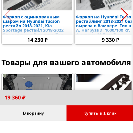
Фаркоп с оцинкованным
Фаркоп на Hyundai Tucso
шаром на Hyundai Tucson
рестайлинг 2018-2021 без
рестайл 2018-2021, Kia
выреза в бампере. Тип ш
Sportage рестайл 2018-2022
A. Нагрузки: 1600/100 кг,
без выреза в бампере. Тип
фаркопа 16,5 кг (без
шара: A. Нагрузки: 1600/75 кг,
электрики в комплекте)
14 230 ₽
9 330 ₽
масса фаркопа 22,6 кг (без
электрики в комплекте)
Товары для вашего автомобиля
19 360 ₽
Защиты для Hyundai Tucson
Пороги для Hyundai Tucs
В корзину
Купить в 1 клик
защита картера двигателя,
автопороги, порог-площ
защита коробки/КПП и РК
автобильные подножки,
(раздаточной коробки),
боковые усиленные пор
защыита радиатора и