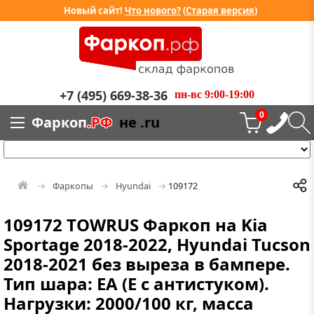
Новый сайт!
Что нового?
(
Старая версия
)
+7 (495) 669-38-36
пн-вс 9:00-19:00
0
Фаркоп
.РФ
не .ru
Фаркопы
Hyundai
109172
109172 TOWRUS Фаркоп на Kia
Sportage 2018-2022, Hyundai Tucson
2018-2021 без выреза в бампере.
Тип шара: EA (E с антистуком).
Нагрузки: 2000/100 кг, масса