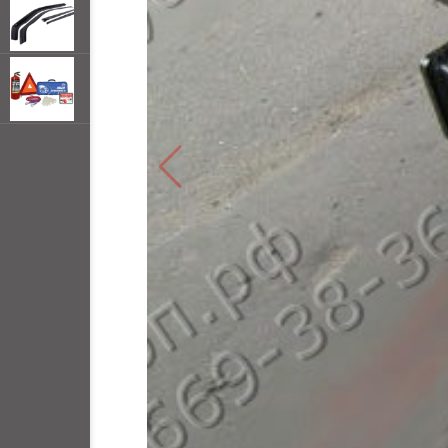
открывать
меню по
наведении
мыши