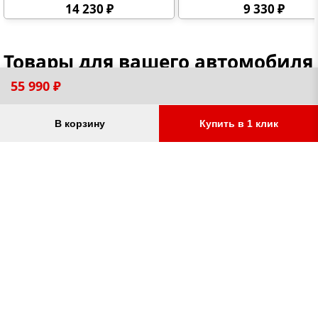
шара: A. Нагрузки: 1600/75 кг,
электрики в комплекте)
14 230 ₽
9 330 ₽
масса фаркопа 22,6 кг (без
электрики в комплекте)
Товары для вашего автомобиля
55 990 ₽
В корзину
Купить в 1 клик
Защиты для Hyundai Tucson
Пороги для Hyundai Tucs
защита картера двигателя,
автопороги, порог-площ
защита коробки/КПП и РК
автобильные подножки,
(раздаточной коробки),
боковые усиленные пор
защыита радиатора и
дифференциалов,
от 1 390 ₽
от 10 510 ₽
топливного бака,
электронного блока
управления