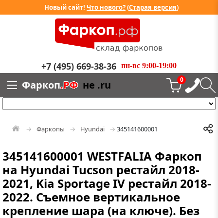
Новый сайт!
Что нового?
(
Старая версия
)
+7 (495) 669-38-36
пн-вс 9:00-19:00
0
Фаркоп
.РФ
не .ru
Фаркопы
Hyundai
345141600001
345141600001 WESTFALIA Фаркоп
на Hyundai Tucson рестайл 2018-
2021, Kia Sportage IV рестайл 2018-
2022. Съемное вертикальное
крепление шара (на ключе). Без