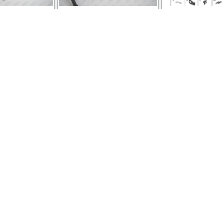
Hyundai
Фаркоп на Hyundai
Фаркоп на Hyun
айлинг 2018-
Tucson рестайл 2018-2021,
Tucson 2015-2021
реза в
Kia Sportage рестайл
Sportage 2016-2
п шара: A.
(также GT Line) 2018-2022.
подрезки бампе
600/100 кг,
Требуется подрезка
шара: E (легко
па 16,5 кг
бампера. Тип шара: A.
шар под квадра
330 ₽
22 990 ₽
17 760
рики в
Нагрузки: 2200/110 кг,
Нагрузки: 2500/8
)
масса фаркопа 19,7 кг
масса фаркопа 1
(без электрики в
(без электрики
комплекте)
комплекте)
втомобиля
 Hyundai
Коврики для Hyundai
Накладки для 
Tucson
Tucson
, порог-
Коврики салона, коврик
Накладки порог
 автобильные
в багажник, комплект
гравировкой,
 боковые
автоковриков
нержавеющая с
 пороги
накладки в ба
0 510 ₽
от 990 ₽
от 2 70