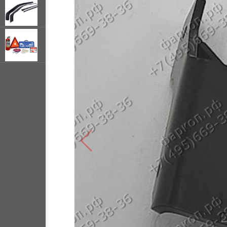
открывать
меню по
наведении
мыши