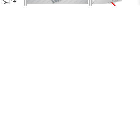
dai
ТСУ для Kia Sportage 4
Фаркоп на Hyundai
, Kia
рестайл 2018-2022,
Tucson 2018-2021, Ki
022 без
Hyundai Tucson рестайл,
Sportage 2015-2018, 
ра. Тип
кроме авто с
2022 без подрезки
съемный
двигателем 2,4 л 2018-
бампера. Тип шара: 
т).
2021 без выреза
Нагрузки: 1550/75 кг
 ₽
8 220 ₽
8 490 ₽
0 кг,
бампера. Нагрузки:
масса фаркопа 15 кг
6,7 кг
1500/75 кг, масса
электрики в компл
 в
фаркопа 16,04 кг (без
электрики в комплекте)
Hyundai
Упоры для Hyundai
Аксессуары для
Tucson
фаркопов
ов с
автоупоры,
колпчок на шар, ви
амортизаторы капота и
прицепа, подрозет
таль,
багажника, газовые
адаптеры переход
гажник
упоры капота, газлифт
7-13 пин, различны
0 ₽
от 3 280 ₽
от 700 ₽
капот автомобиля
варианты крюков 