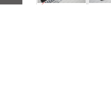
Фаркоп с оцинкованным
Фаркоп на 
шаром на Hyundai Tucson
Tucson рест
рестайл 2018-2021, Kia
2021 без вы
Sportage рестайл 2018-
бампере. Ти
2022 без выреза в
Нагрузки: 1
бампере. Тип шара: A.
масса фарко
14 230 ₽
9 
Нагрузки: 1600/75 кг,
(без элект
масса фаркопа 22,6 кг
комплекте
(без электрики в
комплекте)
Товары для вашего а
Защиты для Hyundai
Пороги для
Tucson
Tucson
защита картера
автопороги
двигателя, защита
площадка,
коробки/КПП и РК
подножки,
(раздаточной коробки),
усиленные
от 1 390 ₽
от 1
защыита радиатора и