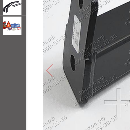
открывать
меню по
наведении
мыши