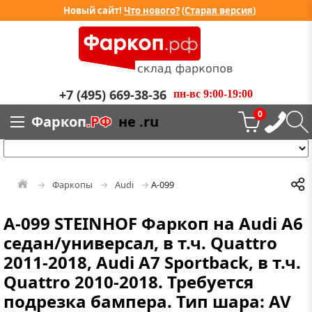
Новый сайт!
Что нового?
(
Старая версия
)
+7 (495) 669-38-36
пн-вс 9:00-19:00
0
Фаркоп
.РФ
не .ru
Фаркопы
Audi
A-099
A-099 STEINHOF Фаркоп на Audi A6
седан/универсал, в т.ч. Quattro
2011-2018, Audi A7 Sportback, в т.ч.
Quattro 2010-2018. Требуется
подрезка бампера. Тип шара: AV