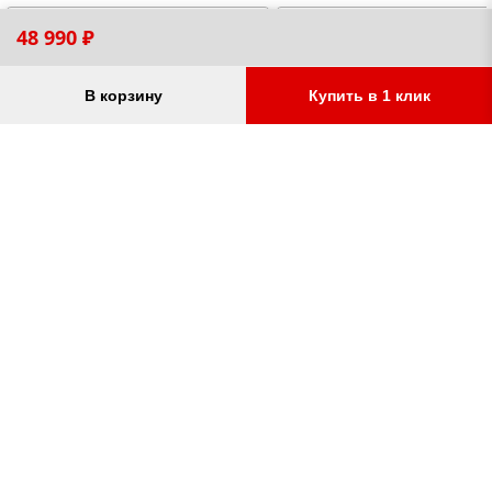
48 990 ₽
В корзину
Купить в 1 клик
Защиты для Audi A6
Аксессуары для фаркопо
защита картера двигателя,
колпчок на шар, вилка
защита коробки/КПП и РК
прицепа, подрозетник,
(раздаточной коробки),
адаптеры переходники 7
защыита радиатора и
пин, различные вариан
дифференциалов,
крюков и американских
от 3 850 ₽
от 700 ₽
топливного бака,
вставок, замковое устро
электронного блока
управления
Остались вопросы?
Заказать звонок
УСЛУГИ