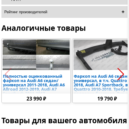
Рейтинг производителей
Аналогичные товары
Полностью оцинкованный
Фаркоп на Audi A6 седан
фаркоп на Audi A6 седан/
универсал, в т.ч. Quattro 
универсал 2011-2018, Audi A6
2018, Audi A7 Sportback, в 
Allroad 2012-2019, Audi A7
Quattro 2010-2018. Требуе
Sportback 2011-2017.
подрезка бампера. Тип ш
Подрозетник убирается за
A. Нагрузки: 2500/100 кг,
23 990 ₽
19 790 ₽
бампер. Тип шара: A.
фаркопа 16,3 кг (без
Невидимый вырез бампера.
электрики в комплекте)
Нагрузки: 2500/100 кг, масса
фаркопа 16,12 кг
Товары для вашего автомобиля