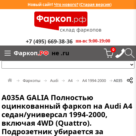
Новый сайт!
Что нового?
(
Старая версия
)
+7 (495) 669-38-36
пн-вс 9:00-19:00
0
Фаркоп
.РФ
не .ru
Фаркопы
Audi
A4
A4 1994-2000
A035A
A035A GALIA Полностью
оцинкованный фаркоп на Audi A4
седан/универсал 1994-2000,
включая 4WD (Quattro).
Подрозетник убирается за