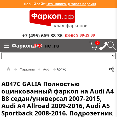
Новый сайт!
Что нового?
(
Старая версия
)
+7 (495) 669-38-36
пн-вс 9:00-19:00
0
Фаркоп
.РФ
не .ru
Фаркопы
Audi
A047C
A047C GALIA Полностью
оцинкованный фаркоп на Audi A4
B8 седан/универсал 2007-2015,
Audi A4 Allroad 2009-2016, Audi A5
Sportback 2008-2016. Подрозетник