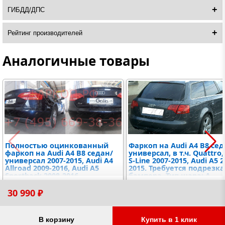
ГИБДД/ДПС
Рейтинг производителей
Аналогичные товары
Полностью оцинкованный
Фаркоп на Audi A4 B8 сед
фаркоп на Audi A4 B8 седан/
универсал, в т.ч. Quattro, 
универсал 2007-2015, Audi A4
S-Line 2007-2015, Audi A5 2
Allroad 2009-2016, Audi A5
2015. Требуется подрезка
Sportback 2008-2016.
бампера. Тип шара: A.
Подрозетник убирается за
Нагрузки: 2100/90 кг, мас
21 490 ₽
22 990 ₽
бампер. Тип шара: A.
фаркопа 18,6 кг (без
30 990 ₽
Невидимый вырез бампера.
электрики в комплекте)
Нагрузки: 2200/90 кг, масса
фаркопа 17,72 кг
Товары для вашего автомобиля
В корзину
Купить в 1 клик