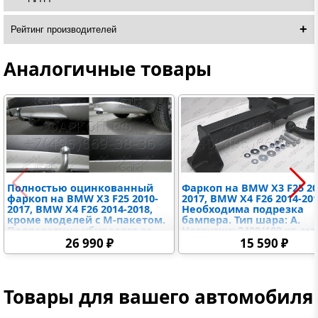
Рейтинг производителей
Аналогичные товары
Полностью оцинкованный
Фаркоп на BMW X3 F25 20
фаркоп на BMW X3 F25 2010-
2017, BMW X4 F26 2014-201
2017, BMW X4 F26 2014-2018,
Необходима подрезка
кроме моделей с M-пакетом.
бампера. Тип шара: A.
Подрозетник убирается за
Нагрузки: 2400/100 кг, ма
бампер. Тип шара: C
фаркопа 17,4 кг (без
26 990 ₽
15 590 ₽
(горизонтальный съемный).
электрики в комплекте)
Установка без выреза
бампера. Нагрузки: 2400/100
кг, масса фаркопа 13,67 кг
Товары для вашего автомобиля