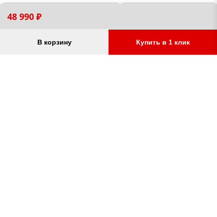
48 990 ₽
В корзину
Купить в 1 клик
Защиты для BMW X3
Аксессуары для фаркопо
защита картера двигателя,
колпчок на шар, вилка
защита коробки/КПП и РК
прицепа, подрозетник,
(раздаточной коробки),
адаптеры переходники 7
защыита радиатора и
пин, различные вариан
дифференциалов,
крюков и американских
от 1 780 ₽
от 700 ₽
топливного бака,
вставок, замковое устро
электронного блока
управления
Остались вопросы?
Заказать звонок
УСЛУГИ