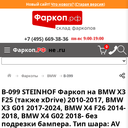
Новый сайт!
Что нового?
(
Старая версия
)
+7 (495) 669-38-36
пн-вс 9:00-19:00
0
Фаркоп
.РФ
не .ru
Фаркопы
BMW
B-099
B-099 STEINHOF Фаркоп на BMW X3
F25 (также xDrive) 2010-2017, BMW
X3 G01 2017-2024, BMW X4 F26 2014-
2018, BMW X4 G02 2018- без
подрезки бампера. Тип шара: AV