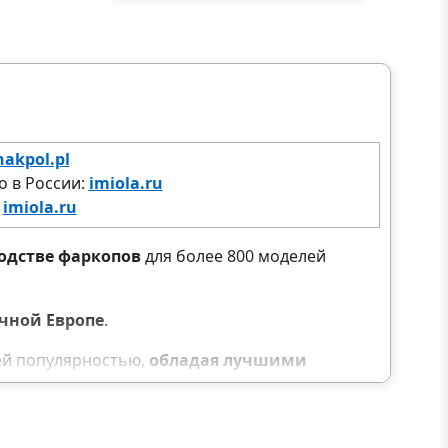
hakpol.pl
 в России:
imiola.ru
:
imiola.ru
одстве фаркопов
для более 800 моделей
чной Европе
.
шей популярностью,
обладая лучшими
в.