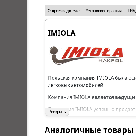
О производителе
Установка/Гарантия
ГИБ
IMIOLA
Польская компания IMIOLA была осно
легковых автомобилей.
Компания IMIOLA
является ведущи
Продукция IMIOLA успешно продаетс
Раскрыть
характеристиками по цене и кач
Аналогичные товары
На заводах IMIOLA используются
са