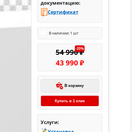
документацию:
Сертификат
В наличии: 1 шт
-20%
54 990 ₽
43 990 ₽
В корзину
Купить в 1 клик
Услуги:
Установка