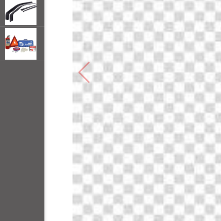
открывать
меню по
наведении
мыши