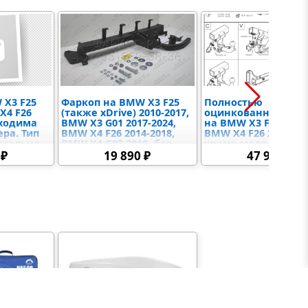
и другими сертификатами соответствия и
, диаметр сцепного шара 50мм.
 X3 F25
Фаркоп на BMW X3 F25
Полностью
X4 F26
(также xDrive) 2010-2017,
оцинкованный фар
бходима
BMW X3 G01 2017-2024,
на BMW X3 F25 2010-
ра. Тип
BMW X4 F26 2014-2018,
BMW X4 F26 2014-201
икально-
BMW X4 G02 2018- без
кроме моделей с M
чом).
подрезки бампера. Тип
пакетом. Подрозет
 ₽
19 890 ₽
47 990 ₽
00 кг,
шара: A. Нагрузки:
убирается за бампе
3,6 кг
2500/120 кг, масса
Тип шара: AV
 в
фаркопа 14,95 кг (без
(вертикальное
электрики в комплекте)
быстросъемное
крепление шара на
ключе). Установка 
выреза бампера.
Нагрузки: 2400/100 к
масса фаркопа 13,67