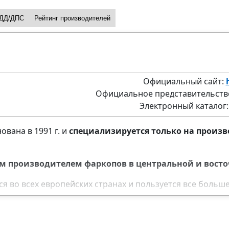
ДД/ДПС
Рейтинг производителей
Официальный сайт:
Официальное представительство
Электронный каталог
вана в 1991 г. и
специализируется только на произв
м производителем фаркопов в центральной и восто
я во всех европейских странах и пользуется все боль
еству
.
мые современные технологии производства
фаркопо