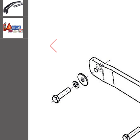
открывать
меню по
наведении
мыши