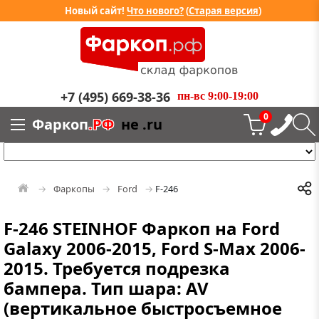
Новый сайт!
Что нового?
(
Старая версия
)
+7 (495) 669-38-36
пн-вс 9:00-19:00
0
Фаркоп
.РФ
не .ru
Фаркопы
Ford
F-246
F-246 STEINHOF Фаркоп на Ford
Galaxy 2006-2015, Ford S-Max 2006-
2015. Требуется подрезка
бампера. Тип шара: AV
(вертикальное быстросъемное