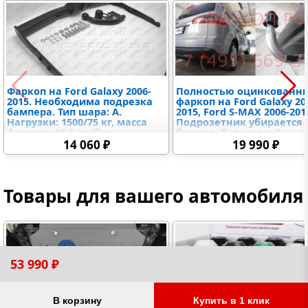
Фаркоп на Ford Galaxy 2006-
Полностью оцинкованн
2015. Необходима подрезка
фаркоп на Ford Galaxy 20
бампера. Тип шара: A.
2015, Ford S-MAX 2006-201
Нагрузки: 1500/75 кг, масса
Подрозетник убирается 
фаркопа 16,5 кг (без
бампер. Тип шара: A.
электрики в комплекте)
Невидимый вырез бампе
14 060 ₽
19 990 ₽
Нагрузки: 1800/100 кг, ма
фаркопа 15,12 кг
Товары для вашего автомобиля
53 990 ₽
В корзину
Купить в 1 клик