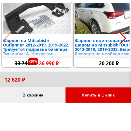
Фаркоп на Mitsubishi
Фаркоп с оцинкованным
Outlander 2012-2019, 2019-2022.
шаром на Mitsubishi Outl
Требуется подрезка бампера.
2012-2019, 2019-2022. Выр
Тип шара: A. Нагрузки:
бампера по необходимос
2000/100 кг, масса фаркопа
Тип шара: A. Нагрузки: 17
-20%
22,2 кг (без электрики в
кг, масса фаркопа 23 кг (
33 740 ₽
26 990 ₽
20 200 ₽
комплекте)
электрики в комплекте)
12 620 ₽
Товары для вашего автомобиля
В корзину
Купить в 1 клик