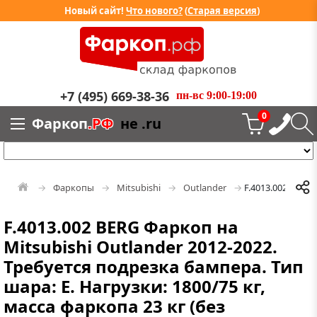
Новый сайт!
Что нового?
(
Старая версия
)
+7 (495) 669-38-36
пн-вс 9:00-19:00
0
Фаркоп
.РФ
не .ru
Фаркопы
Mitsubishi
Outlander
F.4013.002
F.4013.002 BERG Фаркоп на
Mitsubishi Outlander 2012-2022.
Требуется подрезка бампера. Тип
шара: E. Нагрузки: 1800/75 кг,
масса фаркопа 23 кг (без