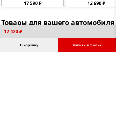
масса фаркопа 22,8 кг (без
(без электрики в компле
17 590 ₽
12 690 ₽
электрики в комплекте)
Товары для вашего автомобиля
12 420 ₽
В корзину
Купить в 1 клик
Аксессуары для фаркопов
Велокрепления
колпчок на шар, вилка
велоплатформа на фарк
прицепа, подрозетник,
велобагажник на крышу
адаптеры переходники 7-13
на заднюю дверь,
пин, различные варианты
мотоплатформы и грузо
крюков и американских
на фаркоп
от 700 ₽
от 4 190 ₽
вставок, замковое устройство