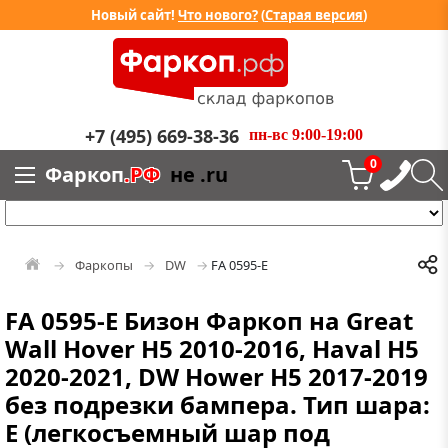
Новый сайт!
Что нового?
(
Старая версия
)
+7 (495) 669-38-36
пн-вс 9:00-19:00
0
Фаркоп
.РФ
не .ru
Фаркопы
DW
FA 0595-E
FA 0595-E Бизон Фаркоп на Great
Wall Hover H5 2010-2016, Haval H5
2020-2021, DW Hower H5 2017-2019
без подрезки бампера. Тип шара:
E (легкосъемный шар под