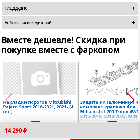
ГИБДД/ДПС
Рейтинг производителей
Вместе дешевле! Скидка при
покупке вместе с фаркопом
Накладки порогов Mitsubishi
Защита РК (алюминий 4 
Pajero Sport 2016-2021, 2021- (4
комплект крепежа для
шт.)
Mitsubishi L200 Triton 4W
2015-2018, 2018-2023, Mitsu
Pajero Sport 4WD 2016-202
-19%
-47%
2021-, Fiat Fullback 2016-2
1 240 ₽
1 000 ₽
22 490 ₽
12 000 ₽
14 290 ₽