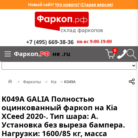
Новый сайт!
Что нового?
(
Старая версия
)
+7 (495) 669-38-36
пн-вс 9:00-19:00
0
Фаркоп
.РФ
не .ru
Фаркопы
Kia
K049A
K049A GALIA Полностью
оцинкованный фаркоп на Kia
XCeed 2020-. Тип шара: A.
Установка без выреза бампера.
Нагрузки: 1600/85 кг, масса