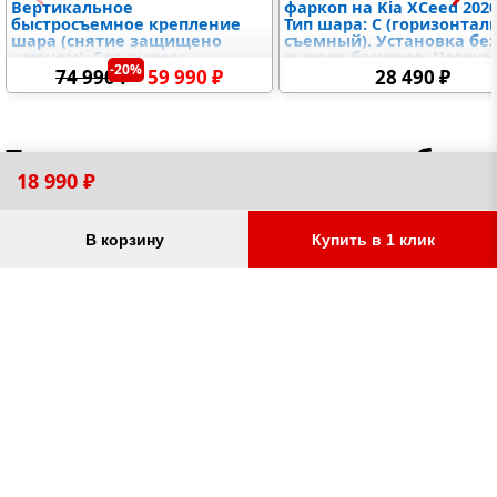
Вертикальное
фаркоп на Kia XCeed 2020
быстросъемное крепление
Тип шара: C (горизонта
шара (снятие защищено
съемный). Установка бе
ключом). Без выреза
выреза бампера. Нагруз
-20%
бампера. Нагрузки 1540/104
1600/85 кг, масса фаркоп
74 990 ₽
59 990 ₽
28 490 ₽
кг, масса фаркопа 27,1 кг
14,67 кг
Товары для вашего автомобиля
18 990 ₽
В корзину
Купить в 1 клик
Защиты для Kia Ceed
Коврики для Kia Ceed
защита картера двигателя,
Коврики салона, коврик 
защита коробки/КПП и РК
багажник, комплект
(раздаточной коробки),
автоковриков
защыита радиатора и
дифференциалов,
от 3 460 ₽
от 1 680 ₽
топливного бака,
электронного блока
управления