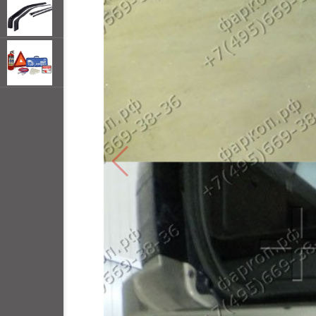
открывать
меню по
наведении
мыши