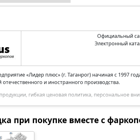
Официальный са
Электронный ката
приятие «Лидер плюс» (г. Таганрог) начиная с 1997 го
 отечественного и иностранного производства.
родукции, гибкая ценовая политика, персональное вним
о предприятия заслуженно приобрели репутацию надежн
дка при покупке вместе с фарко
ЦИЯ О ФАРКОПАХ ЛИДЕР-ПЛЮС