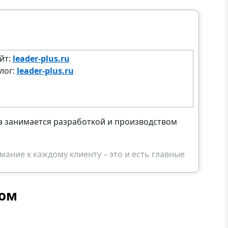
йт:
leader-plus.ru
лог:
leader-plus.ru
да занимается разработкой и производством
ание к каждому клиенту – это и есть главные
ой, качественной и дешевой продукции.
пом