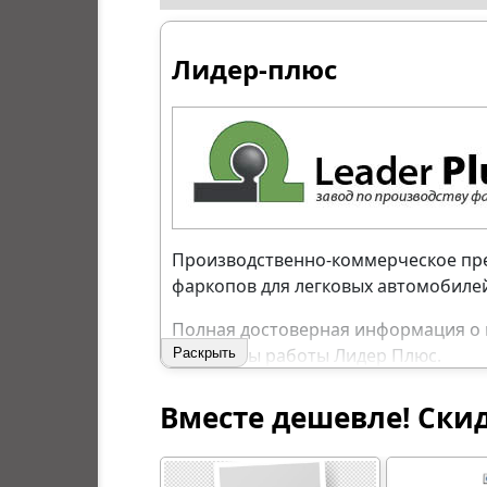
Лидер-плюс
Производственно-коммерческое пред
фаркопов для легковых автомобилей
Полная достоверная информация о п
принципы работы Лидер Плюс.
Раскрыть
За прошедший период изделия этог
Вместе дешевле! Ски
ПОЛЕЗНАЯ ИНФОРМА