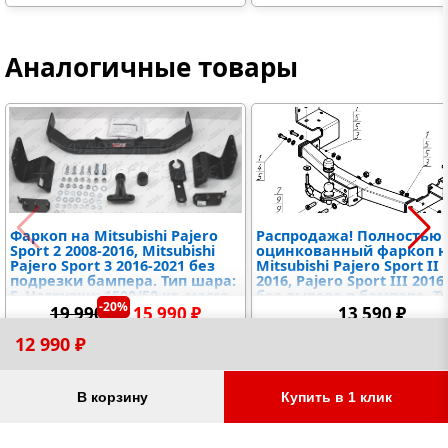
Аналогичные товары
Фаркоп на Mitsubishi Pajero
Распродажа! Полностью
Sport 2 2008-2016, Mitsubishi
оцинкованный фаркоп н
Pajero Sport 3 2016-2021 без
Mitsubishi Pajero Sport II 
подрезки бампера. Тип шара:
2016, Pajero Sport III 2016
F. Нагрузки: 1500/50 кг, масса
без выреза в бампере. Т
-20%
фаркопа 19,06 кг (без
шара: FE. Нагрузки: 2000/
19 990 ₽
15 990 ₽
13 590 ₽
электрики в комплекте)
кг, масса фаркопа 21 кг (
электрики в комплекте)
12 990 ₽
Товары для вашего автомобиля
В корзину
Купить в 1 клик