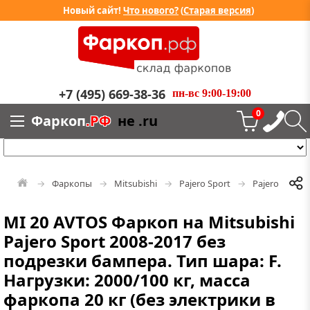
Новый сайт!
Что нового?
(
Старая версия
)
+7 (495) 669-38-36
пн-вс 9:00-19:00
0
Фаркоп
.РФ
не .ru
Фаркопы
Mitsubishi
Pajero Sport
Pajero Sport 
MI 20 AVTOS Фаркоп на Mitsubishi
Pajero Sport 2008-2017 без
подрезки бампера. Тип шара: F.
Нагрузки: 2000/100 кг, масса
фаркопа 20 кг (без электрики в