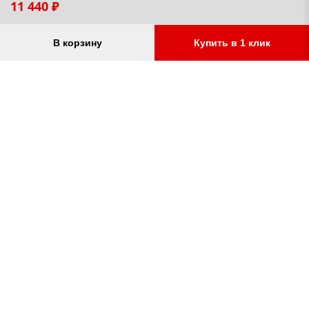
11 440 ₽
В корзину
Купить в 1 клик
Аксессуары для фаркопов
Велокрепления
колпчок на шар, вилка
велоплатформа на фарк
прицепа, подрозетник,
велобагажник на крышу
адаптеры переходники 7-13
на заднюю дверь,
пин, различные варианты
мотоплатформы и грузо
крюков и американских
на фаркоп
от 700 ₽
от 4 190 ₽
вставок, замковое устройство
Остались вопросы?
Заказать звонок
УСЛУГИ