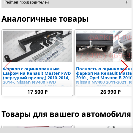
Рейтинг производителей
Аналогичные товары
Фаркоп с оцинкованным
Полностью оцинкованн
шаром на Renault Master FWD
фаркоп на Renault Maste
(передний привод) 2010-2014,
2010-, Opel Movano B 2010
2014-, Nissan NV400 FWD
Nissan NV400 2011-2021, N
(передний привод) 2011-, Opel
Interstar 2022- фургон бе
Movano FWD (передний
ступеньки, передний пр
17 500 ₽
26 990 ₽
привод) 2010- без выреза в
кроме двухскатных авто.
бампере. Тип шара: FE.
шара: A. Установка без
Нагрузки 3000/100 кг, масса
снятия и выреза бампер
фаркопа 20,3 кг (без
Нагрузки: 3000/100 кг, ма
Товары для вашего автомобиля
электрики в комплекте)
фаркопа 17,92 кг