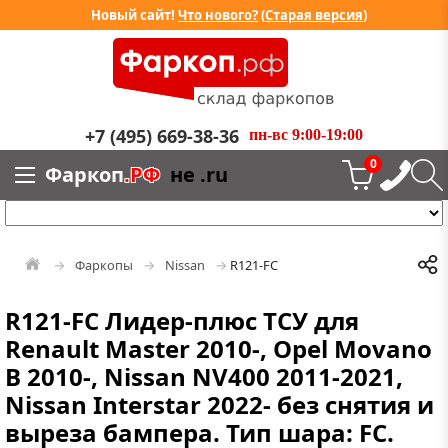
Новый сайт!
Что нового?
(
Старая версия
)
+7 (495) 669-38-36
пн-вс 9:00-19:00
0
Фаркоп
.РФ
не .ru
Фаркопы
Nissan
R121-FC
R121-FC Лидер-плюс ТСУ для
Renault Master 2010-, Opel Movano
B 2010-, Nissan NV400 2011-2021,
Nissan Interstar 2022- без снятия и
выреза бампера. Тип шара: FC.