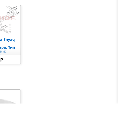
ьшую мастерскую. Через два десятилетия было
 приобретение компании нынешним владельцем-
a Enyaq
я
ра. Тип
ки:
а
 (без
 ₽
мплекте)
ом году Steinhof впервые приняла участие в
было реализовано множество современных
е малярное оборудование на линии