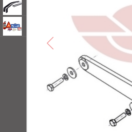
открывать
меню по
наведении
мыши