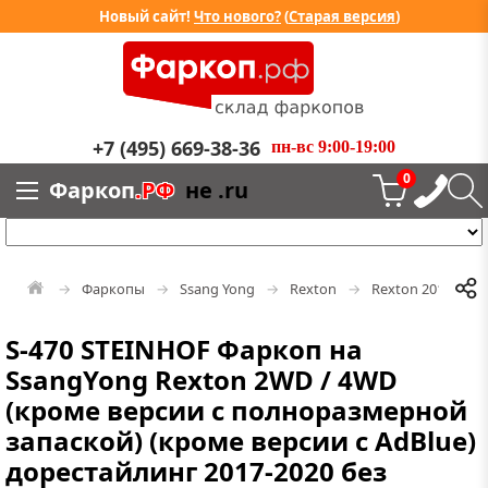
Новый сайт!
Что нового?
(
Старая версия
)
+7 (495) 669-38-36
пн-вс 9:00-19:00
0
Фаркоп
.РФ
не .ru
Фаркопы
Ssang Yong
Rexton
Rexton 2017-2023
S-470 STEINHOF Фаркоп на
SsangYong Rexton 2WD / 4WD
(кроме версии с полноразмерной
запаской) (кроме версии с AdBlue)
дорестайлинг 2017-2020 без