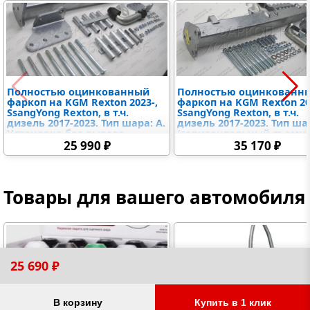
Полностью оцинкованный
Полностью оцинкованн
фаркоп на KGM Rexton 2023-,
фаркоп на KGM Rexton 20
SsangYong Rexton, в т.ч.
SsangYong Rexton, в т.ч.
дизель 2017-2023. Тип шара: A.
дизель 2017-2023. Тип ша
Установка без выреза
(горизонтальный съемны
бампера. Нагрузки: 3500/140
Установка без выреза
25 990 ₽
35 170 ₽
кг, масса фаркопа 22,02 кг
бампера. Нагрузки: 3500/
кг, масса фаркопа 23,37 к
Товары для вашего автомобиля
25 690 ₽
В корзину
Купить в 1 клик