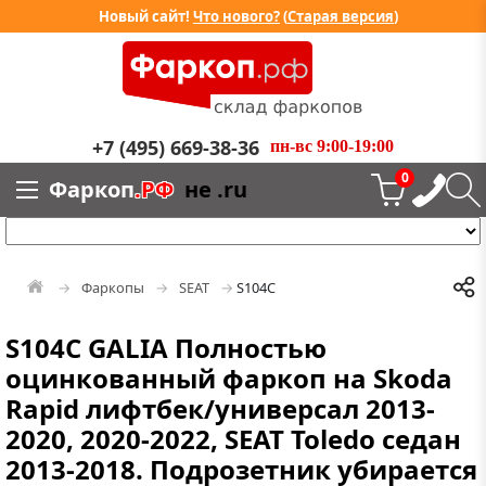
Новый сайт!
Что нового?
(
Старая версия
)
+7 (495) 669-38-36
пн-вс 9:00-19:00
0
Фаркоп
.РФ
не .ru
Фаркопы
SEAT
S104C
S104C GALIA Полностью
оцинкованный фаркоп на Skoda
Rapid лифтбек/универсал 2013-
2020, 2020-2022, SEAT Toledo седан
2013-2018. Подрозетник убирается