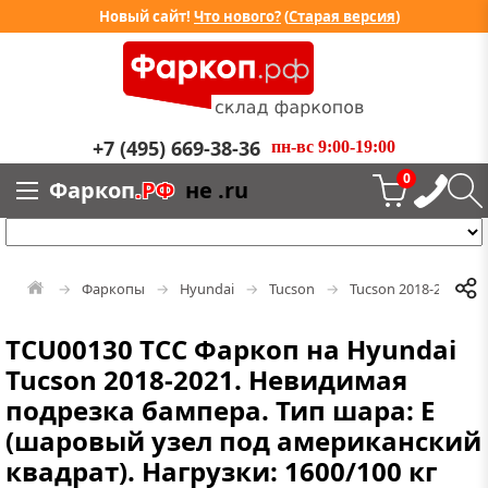
Новый сайт!
Что нового?
(
Старая версия
)
+7 (495) 669-38-36
пн-вс 9:00-19:00
0
Фаркоп
.РФ
не .ru
Фаркопы
Hyundai
Tucson
Tucson 2018-2021
TCU00130 ТСС Фаркоп на Hyundai
Tucson 2018-2021. Невидимая
подрезка бампера. Тип шара: E
(шаровый узел под американский
квадрат). Нагрузки: 1600/100 кг