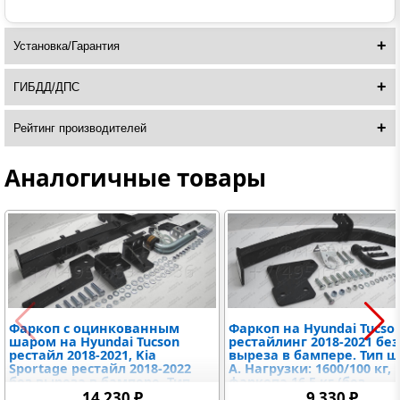
Установка/Гарантия
ГИБДД/ДПС
Рейтинг производителей
Аналогичные товары
Фаркоп с оцинкованным
Фаркоп на Hyundai Tucso
шаром на Hyundai Tucson
рестайлинг 2018-2021 без
рестайл 2018-2021, Kia
выреза в бампере. Тип ш
Sportage рестайл 2018-2022
A. Нагрузки: 1600/100 кг,
без выреза в бампере. Тип
фаркопа 16,5 кг (без
шара: A. Нагрузки: 1600/75 кг,
электрики в комплекте)
14 230 ₽
9 330 ₽