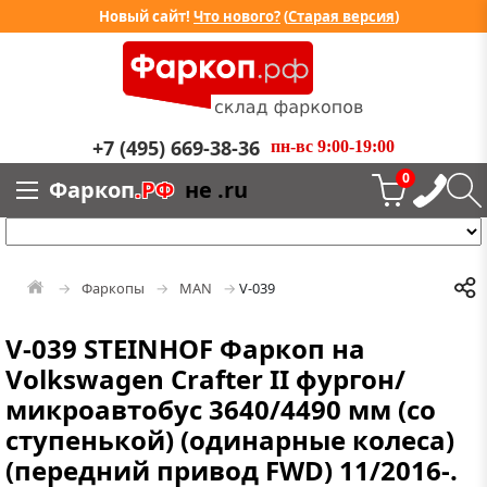
Новый сайт!
Что нового?
(
Старая версия
)
+7 (495) 669-38-36
пн-вс 9:00-19:00
0
Фаркоп
.РФ
не .ru
Фаркопы
MAN
V-039
V-039 STEINHOF Фаркоп на
Volkswagen Crafter II фургон/
микроавтобус 3640/4490 мм (со
ступенькой) (одинарные колеса)
(передний привод FWD) 11/2016-.