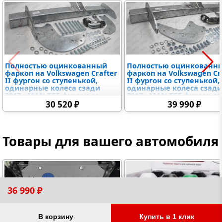
Полностью оцинкованный
Полностью оцинкованн
фаркоп на Volkswagen Crafter
фаркоп на Volkswagen Cr
II фургон со ступенькой,
II фургон со ступенькой,
одинарные колеса сзади
одинарные колеса сзад
2017-, MAN TGE фургон со
2017-, MAN TGE фургон со
ступенькой 2016-. Без выреза
ступенькой 2016-. Без вы
30 520 ₽
39 990 ₽
бампера. Тип шара: A.
бампера. Тип шара: C
Нагрузки: 3500/150 кг, масса
(горизонтальный съемны
фаркопа 27,02 кг
Нагрузки: 3500/150 кг, ма
фаркопа 28,37 кг
Товары для вашего автомобиля
36 990 ₽
В корзину
Купить в 1 клик