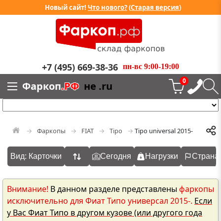
Новый сайт!
Что нового?
(
Старая версия
)
+7 (495) 669-38-36
пн-вс 9:00-19:00
0
Фаркоп
.РФ
не .ru
Фаркопы
FIAT
Tipo
Tipo universal 2015-
Вид: Карточки
Сегодня
Нагрузки
Страна
Внимание!
В данном разделе представлены
фаркопы
исключительно для Фиат Типо универсал 2015-.
Если
у Вас Фиат Типо в другом кузове (или другого года