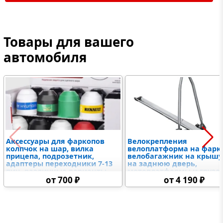
Товары для вашего
автомобиля
Аксессуары для фаркопов
Велокрепления
колпчок на шар, вилка
велоплатформа на фарк
прицепа, подрозетник,
велобагажник на крышу
адаптеры переходники 7-13
на заднюю дверь,
пин, различные варианты
мотоплатформы и грузо
крюков и американских
на фаркоп
от 700 ₽
от 4 190 ₽
вставок, замковое
устройство