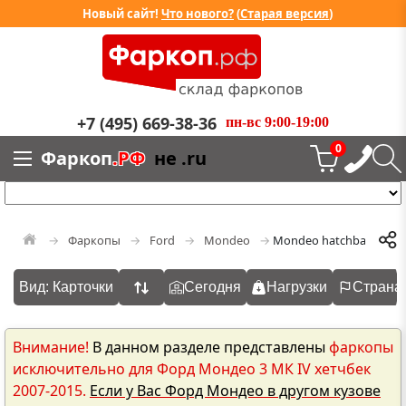
Новый сайт!
Что нового?
(
Старая версия
)
+7 (495) 669-38-36
пн-вс 9:00-19:00
0
Фаркоп
.РФ
не .ru
Фаркопы
Ford
Mondeo
Mondeo hatchback 2007
Вид: Карточки
Сегодня
Нагрузки
Страна
Внимание!
В данном разделе представлены
фаркопы
исключительно для Форд Мондео 3 МК IV хетчбек
2007-2015.
Если у Вас Форд Мондео в другом кузове