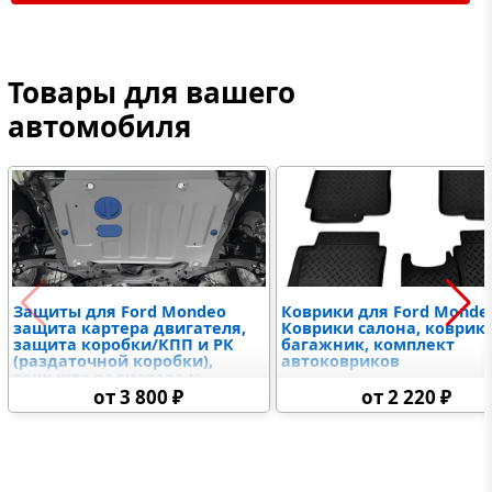
Товары для вашего
автомобиля
Защиты для Ford Mondeo
Коврики для Ford Monde
защита картера двигателя,
Коврики салона, коврик 
защита коробки/КПП и РК
багажник, комплект
(раздаточной коробки),
автоковриков
защыита радиатора и
дифференциалов,
от 3 800 ₽
от 2 220 ₽
топливного бака,
электронного блока
управления