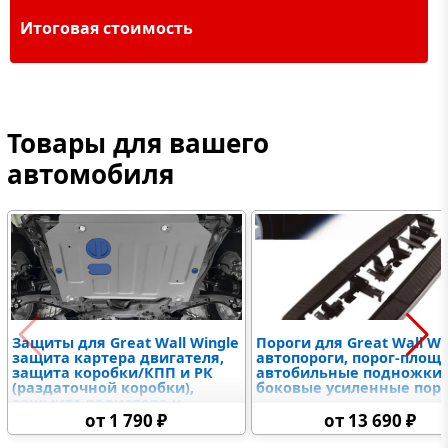
Итоговая стоимость
Товары для вашего
автомобиля
Защиты для Great Wall Wingle
Пороги для Great Wall Wi
защита картера двигателя,
автопороги, порог-площ
защита коробки/КПП и РК
автобильные подножки,
(раздаточной коробки),
боковые усиленные пор
защыита радиатора и
дифференциалов,
от 1 790 ₽
от 13 690 ₽
топливного бака,
электронного блока