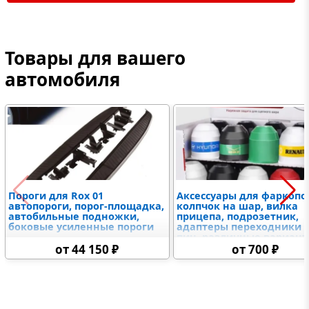
Товары для вашего
автомобиля
Пороги для Rox 01
Аксессуары для фаркопо
автопороги, порог-площадка,
колпчок на шар, вилка
автобильные подножки,
прицепа, подрозетник,
боковые усиленные пороги
адаптеры переходники 7
пин, различные вариан
крюков и американских
от 44 150 ₽
от 700 ₽
вставок, замковое
устройство