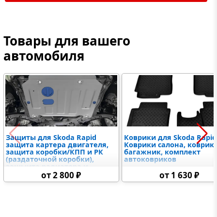
Товары для вашего
автомобиля
Защиты для Skoda Rapid
Коврики для Skoda Rapid
защита картера двигателя,
Коврики салона, коврик 
защита коробки/КПП и РК
багажник, комплект
(раздаточной коробки),
автоковриков
защыита радиатора и
дифференциалов,
от 2 800 ₽
от 1 630 ₽
топливного бака,
электронного блока
управления