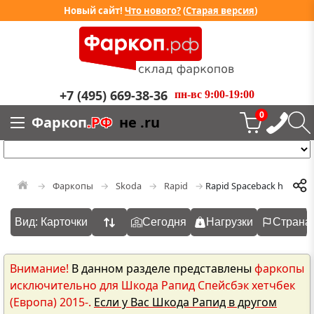
Новый сайт!
Что нового?
(
Старая версия
)
+7 (495) 669-38-36
пн-вс 9:00-19:00
0
Фаркоп
.РФ
не .ru
Фаркопы
Skoda
Rapid
Rapid Spaceback hatchbac
Вид: Карточки
Сегодня
Нагрузки
Страна
Внимание!
В данном разделе представлены
фаркопы
исключительно для Шкода Рапид Спейсбэк хетчбек
(Европа) 2015-.
Если у Вас Шкода Рапид в другом