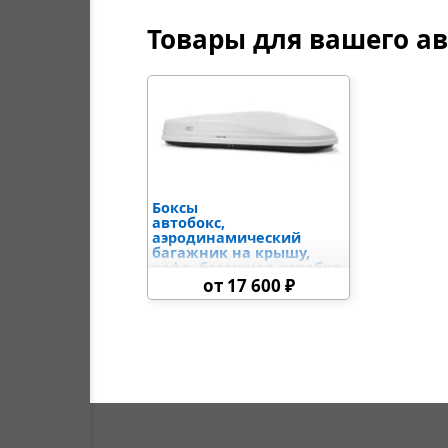
Товары для вашего а
Боксы
автобокс,
аэродинамический
багажник на крышу,
кофр, багажная коробка,
автомобильный кейс на
от 17 600 ₽
крышу