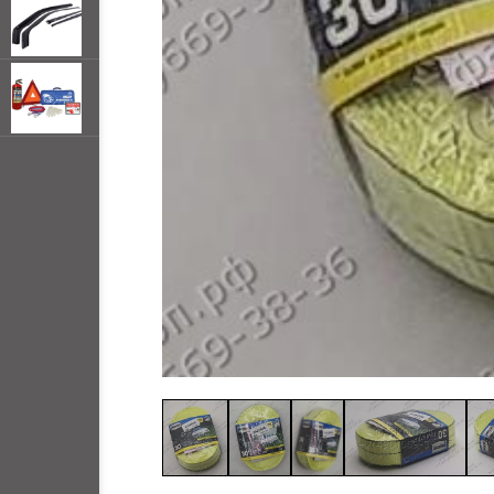
открывать
меню по
наведении
мыши