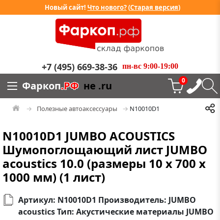
Новый сайт!
Что нового?
(
Старая версия
)
+7 (495) 669-38-36
пн-вс 9:00-19:00
0
Фаркоп
.РФ
не .ru
Полезные автоаксессуары
N10010D1
N10010D1 JUMBO ACOUSTICS
Шумопоглощающий лист JUMBO
acoustics 10.0 (размеры 10 x 700 x
1000 мм) (1 лист)
Артикул: N10010D1 Производитель: JUMBO
acoustics Тип: Акустические материалы JUMBO