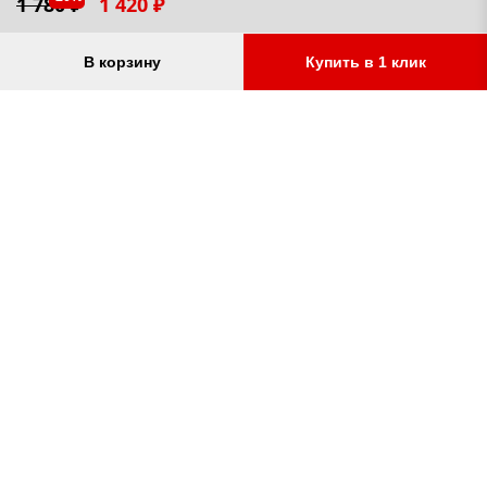
1 780 ₽
1 420 ₽
Остались вопросы?
Заказать звонок
В корзину
Купить в 1 клик
УСЛУГИ
Установка
ОПТОВЫМ КЛИЕНТАМ
Доставка
Ищем партнеров
С НАМИ НАДЕЖНО
Как получить скидку?
Скачать прайс
Сертификаты
КОМПАНИЯ «Фаркоп.РФ»
Условия возврата
Контакты
+7 (495) 669-38-36
©
Фаркоп.РФ 2009–2026 Москва,
Ермакова роща 7ас1
и
Беломорская 40с2
(ранее
Кулаков пер. и Золоторожский вал)