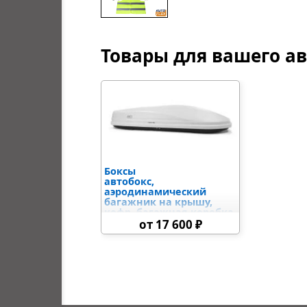
Товары для вашего а
Боксы
автобокс,
аэродинамический
багажник на крышу,
кофр, багажная коробка,
автомобильный кейс на
от 17 600 ₽
крышу