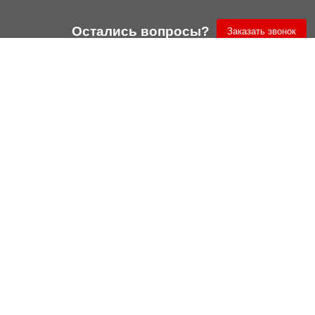
Остались вопросы?
Заказать звонок
ОПТОВЫМ
С НАМИ НАДЕЖ
КЛИЕНТАМ:
Сертификаты
Ищем партнеров
Условия возврата
Скачать прайс
2009–2026 Москва,
Ермакова роща 7ас1
и
Беломорская 40
ены размещенные на сайте, не являются публичной офертой, определяемой
ив работу с сайтом, вы соглашаетесь с Политикой обработки персональных 