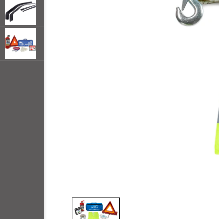
открывать
меню по
наведении
мыши