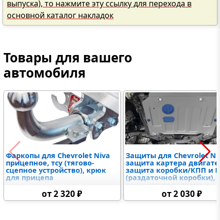
выпуска), то нажмите эту ссылку для перехода в
основной каталог накладок
Товары для вашего
автомобиля
Фаркопы для Chevrolet Niva
Защиты для Chevrolet Ni
прицепное, тсу (тягово-
защита картера двигате
сцепное устройство), крюк
защита коробки/КПП и 
для прицепа
(раздаточной коробки),
защыита радиатора и
дифференциалов,
от 2 320 ₽
от 2 030 ₽
топливного бака,
электронного блока
управления