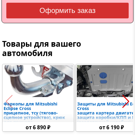
Оформить заказ
Товары для вашего
автомобиля
Фаркопы для Mitsubishi
Защиты для Mitsubishi Ec
Eclipse Cross
Cross
прицепное, тсу (тягово-
защита картера двигате
сцепное устройство), крюк
защита коробки/КПП и 
для прицепа
(раздаточной коробки),
защыита радиатора и
от 6 890 ₽
от 6 190 ₽
дифференциалов,