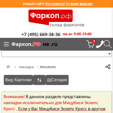
Новый сайт!
Что нового?
(
Старая версия
)
+7 (495) 669-38-36
пн-вс 9:00-19:00
0
Фаркоп
.РФ
не .ru
Накладки
Mitsubishi
Вид: Карточки
Сегодня
Внимание!
В данном разделе представлены
накладки исключительно для Мицубиси Эклипс
Кросс .
Если у Вас Мицубиси Эклипс Кросс в другом