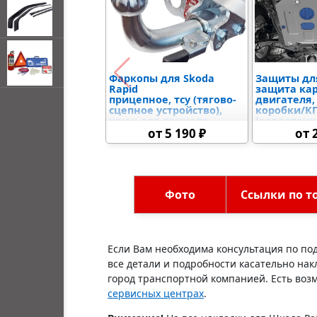
Фаркопы для Skoda
Защиты для
Rapid
защита ка
открывать
прицепное, тсу (тягово-
двигателя,
меню по
сцепное устройство),
коробки/К
наведении
крюк для прицепа
(раздаточн
защыита р
от 5 190 ₽
от 
мыши
дифференц
топливного
электронно
управлени
Фото
Ссылки по т
Если Вам необходима консультация по по
все детали и подробности касательно на
город транспортной компанией. Есть возм
сервисных центрах
.