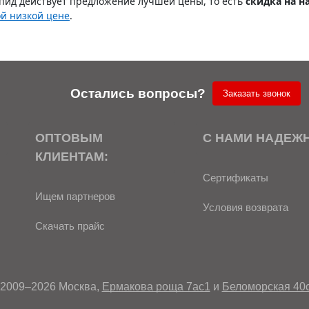
пид действует предложение лучшей цены, то есть
скидка на н
ой низкой цене
.
Остались вопросы?
Заказать звонок
ОПТОВЫМ
С НАМИ НАДЕЖ
КЛИЕНТАМ:
Сертификаты
Ищем партнеров
Условия возврата
Скачать прайс
2009–2026 Москва,
Ермакова роща 7ас1
и
Беломорская 40