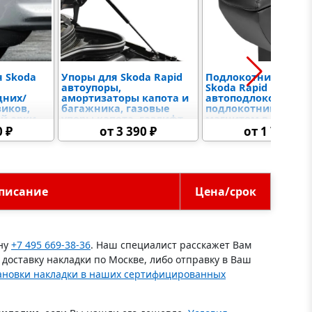
я Skoda
Упоры для Skoda Rapid
Подлокотники для
автоупоры,
Skoda Rapid
дних/
амортизаторы капота и
автоподлокотник,
виков,
багажника, газовые
подлокотник-бар с
й арки,
упоры капота, газлифт
магнитом в
ченные,
капот автомобиля
подстаканник,
0 ₽
от 3 390 ₽
от 1 750 ₽
е
подлокотник
автомобильный
писание
Цена/срок
ону
+7 495 669-38-36
. Наш специалист расскажет Вам
доставку накладки по Москве, либо отправку в Ваш
ановки накладки в наших сертифицированных