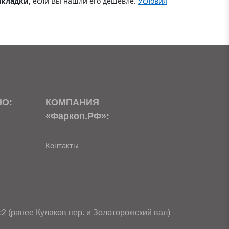
акладки
, если Вы нашли его дешевле.
Условия
НО:
КОМПАНИЯ
«Фаркоп.РФ»:
Контакты
с2
(ранее Кулаков пер. и Золоторожский вал)