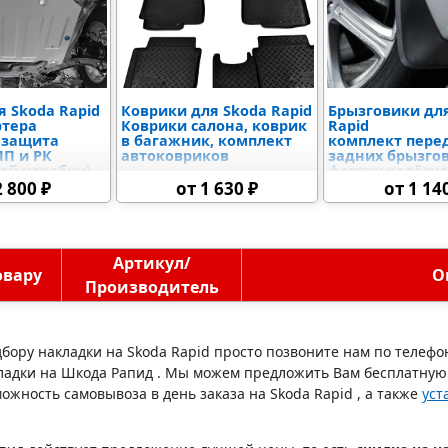
 Skoda Rapid
Коврики для Skoda Rapid
Брызговики дл
ртера
Коврики салона, коврик
Rapid
 защита
в багажник, комплект
комплект пере
ПП и РК
автоковриков
задних брызго
ой коробки),
фартук колёсно
адиатора и
локеры, увели
2 800 ₽
от 1 630 ₽
от 1 14
иалов,
универсальны
 бака,
го блока
я
Артикул/
овару
О
Производитель
дбору накладки на Skoda Rapid просто позвоните нам по телеф
кладки на Шкода Рапид . Мы можем предложить Вам бесплатную 
ожность самовывоза в день заказа на Skoda Rapid , а также
уст