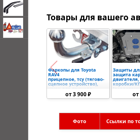
Товары для вашего а
открывать
меню по
наведении
мыши
Фаркопы для Toyota
Защиты для
RAV4
защита ка
прицепное, тсу (тягово-
двигателя,
сцепное устройство),
коробки/К
крюк для прицепа
(раздаточн
защыита р
от 3 900 ₽
от
дифференц
топливного
электронно
управлени
Фото
Ссылки по т