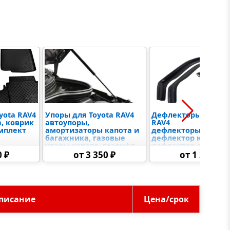
yota RAV4
Упоры для Toyota RAV4
Дефлекторы для To
, коврик
автоупоры,
RAV4
омплект
амортизаторы капота и
дефлекторы окон,
багажника, газовые
дефлектор капота,
упоры капота, газлифт
дефлектор двери,
капот автомобиля
автодефлектор
0 ₽
от 3 350 ₽
от 1 290 ₽
писание
Цена/срок