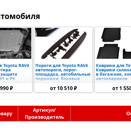
втомобиля
 Toyota RAV4
Пороги для Toyota RAV4
Коврики для To
ртера
автопороги, порог-
Коврики салона
 защита
площадка, автобильные
в багажник, к
ПП и РК
подножки, боковые
автоковриков
ой коробки),
усиленные пороги
адиатора и
 990 ₽
от 10 510 ₽
от 1 55
иалов,
 бака,
го блока
я
Артикул/
овару
О
Производитель