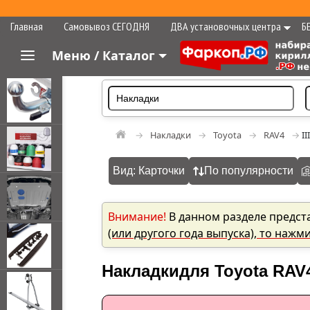
Главная
Самовывоз СЕГОДНЯ
ДВА установочных центра
Б
Меню / Каталог
Накладки
Toyota
RAV4
II
Вид: Карточки
По популярности
Внимание!
В данном разделе предст
(или другого года выпуска), то нажм
Накладки
для Toyota RAV