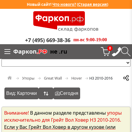
Новый сайт!
Что нового?
(
Старая версия
)
+7 (495) 669-38-36
пн-вс 9:00-19:00
0
Фаркоп
.РФ
не .ru
Упоры
Great Wall
Hover
H3 2010-2016
Вид: Карточки
Сегодня
Внимание!
В данном разделе представлены
упоры
исключительно для Грейт Вол Ховер H3 2010-2016.
Если у Вас Грейт Вол Ховер в другом кузове (или