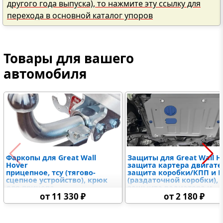
другого года выпуска), то нажмите эту ссылку для
перехода в основной каталог упоров
Товары для вашего
автомобиля
Фаркопы для Great Wall
Защиты для Great Wall H
Hover
защита картера двигате
прицепное, тсу (тягово-
защита коробки/КПП и 
сцепное устройство), крюк
(раздаточной коробки),
для прицепа
защыита радиатора и
дифференциалов,
от 11 330 ₽
от 2 180 ₽
топливного бака,
электронного блока
управления