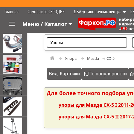
Главная
Самовывоз СЕГОДНЯ
ДВА установочных центра
Б
Меню / Каталог
Упоры
Mazda
CX-5
Вид: Карточки
По популярности
Для более точного подбора у
упоры для Мазда СХ-5 I 2011-2
упоры для Мазда СХ-5 II 2017-