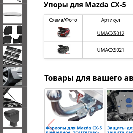
Упоры для Mazda CX-5
Схема/Фото
Артикул
UMACX5012
UMACX5021
Товары для вашего а
Фаркопы для Mazda CX-5
Защиты дл
прицепное, тсу (тягово-
защита ка