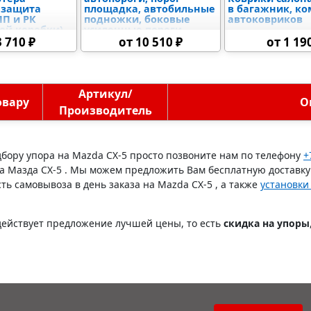
 защита
площадка, автобильные
в багажник, к
ПП и РК
подножки, боковые
автоковриков
ой коробки),
усиленные пороги
адиатора и
3 710 ₽
от 10 510 ₽
от 1 19
иалов,
 бака,
го блока
я
Артикул/
овару
О
Производитель
дбору упора на Mazda CX-5 просто позвоните нам по телефону
+
а Мазда СХ-5 . Мы можем предложить Вам бесплатную доставку 
ь самовывоза в день заказа на Mazda CX-5 , а также
установки
действует предложение лучшей цены, то есть
скидка на упоры