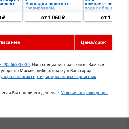
омплект
Накладки порогов с
комплект передних
гравировкой,
задних брызговико
нержавеющая сталь,
фартук колёсной ар
накладки в багажник
локеры, увеличенн
0 ₽
от 1 060 ₽
от 1 140 ₽
универсальные
писание
Цена/срок
7 495 669-38-36
. Наш специалист расскажет Вам все
упора по Москве, либо отправку в Ваш город
 упора в наших сертифицированных сервисных
, если Вы нашли его дешевле.
Условия покупки упора