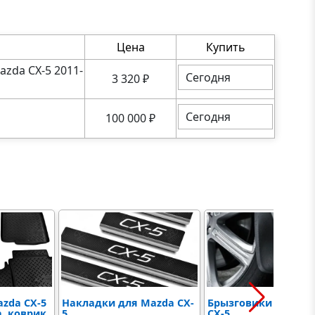
Цена
Купить
azda CX-5 2011-
Сегодня
3 320
₽
Сегодня
100 000
₽
zda CX-5
Накладки для Mazda CX-
Брызговики для Ma
, коврик
5
CX-5