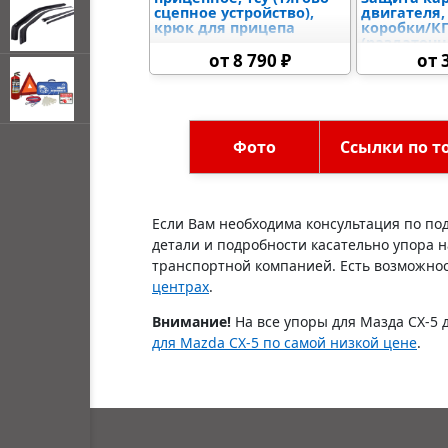
сцепное устройство),
двигателя,
крюк для прицепа
коробки/К
(раздаточн
защыита р
от 8 790 ₽
от 
дифференц
топливного
электронно
управлени
открывать
Фото
Ссылки по т
меню по
наведении
мыши
Если Вам необходима консультация по по
детали и подробности касательно упора н
транспортной компанией. Есть возможност
центрах
.
Внимание!
На все упоры для Мазда СХ-5 
для Mazda CX-5 по самой низкой цене
.