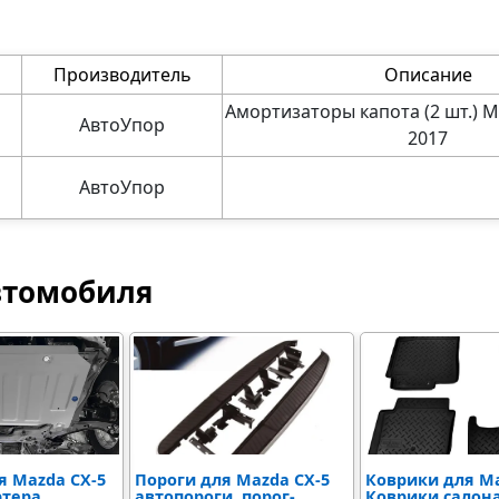
Производитель
Описание
Амортизаторы капота (2 шт.) M
АвтоУпор
2017
АвтоУпор
втомобиля
я Mazda CX-5
Пороги для Mazda CX-5
Коврики для Ma
ртера
автопороги, порог-
Коврики салона