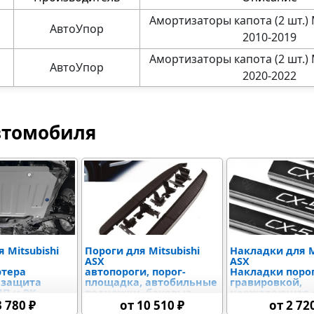
Амортизаторы капота (2 шт.) 
АвтоУпор
2010-2019
Амортизаторы капота (2 шт.) 
АвтоУпор
2020-2022
втомобиля
 Mitsubishi
Пороги для Mitsubishi
Накладки для M
ASX
ASX
ртера
автопороги, порог-
Накладки порог
 защита
площадка, автобильные
гравировкой,
ПП и РК
подножки, боковые
нержавеющая с
ой коробки),
усиленные пороги
накладки в ба
3 780 ₽
от 10 510 ₽
от 2 72
адиатора и