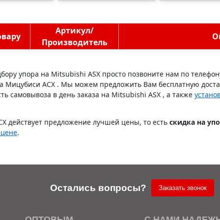
иалов,
 бака,
го блока
я
Артикул/
овару
О
Производитель
бору упора на Mitsubishi ASX просто позвоните нам по телефо
на Мицубиси АСХ . Мы можем предложить Вам бесплатную достав
ь самовывоза в день заказа на Mitsubishi ASX , а также
устано
СХ действует предложение лучшей цены, то есть
скидка на уп
 цене
.
Остались вопросы?
Заказать звонок
ОПТОВЫМ
С НАМИ НАДЕЖ