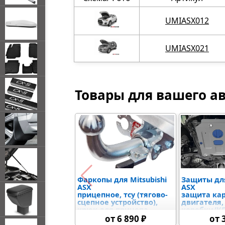
UMIASX012
UMIASX021
Товары для вашего а
Фаркопы для Mitsubishi
Защиты для
ASX
ASX
прицепное, тсу (тягово-
защита ка
сцепное устройство),
двигателя,
крюк для прицепа
коробки/К
(раздаточн
от 6 890 ₽
от 
защыита р