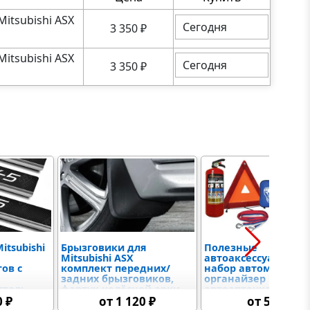
Mitsubishi ASX
Сегодня
3 350
₽
Mitsubishi ASX
Сегодня
3 350
₽
itsubishi
Брызговики для
Полезные
Mitsubishi ASX
автоаксессуары
ов с
комплект передних/
набор автомобилис
задних брызговиков,
органайзер в багаж
таль,
фартук колёсной арки,
автоаптечка, фикс
гажник
локеры, увеличенные,
груза, скребок,
0 ₽
от 1 120 ₽
от 590 ₽
универсальные
огнетушитель