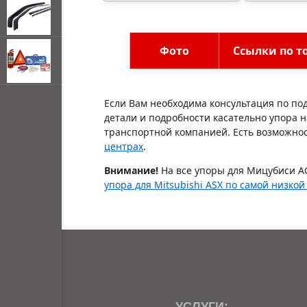
дифференц
топливного
электронно
управлени
Фото
Ссылки по т
открывать
Если Вам необходима консультация по под
меню по
наведении
детали и подробности касательно упора 
мыши
транспортной компанией. Есть возможност
центрах
.
Внимание!
На все упоры для Мицубиси А
упора для Mitsubishi ASX по самой низкой
УСЛУГИ: