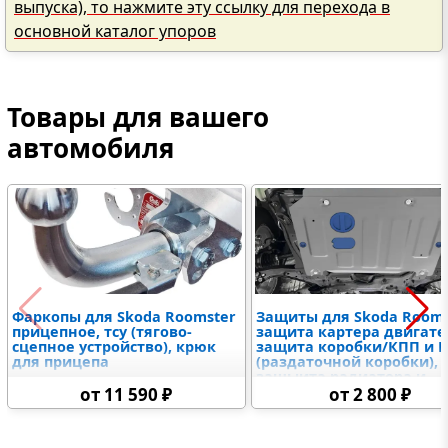
выпуска), то нажмите эту ссылку для перехода в
основной каталог упоров
Товары для вашего
автомобиля
Фаркопы для Skoda Roomster
Защиты для Skoda Rooms
прицепное, тсу (тягово-
защита картера двигате
сцепное устройство), крюк
защита коробки/КПП и 
для прицепа
(раздаточной коробки),
защыита радиатора и
дифференциалов,
от 11 590 ₽
от 2 800 ₽
топливного бака,
электронного блока
управления