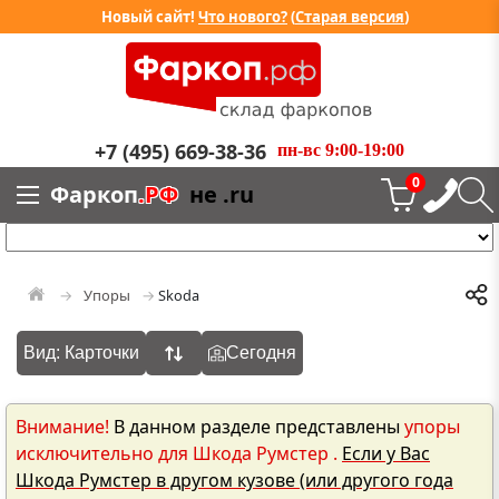
Новый сайт!
Что нового?
(
Старая версия
)
+7 (495) 669-38-36
пн-вс 9:00-19:00
0
Фаркоп
.РФ
не .ru
Упоры
Skoda
Вид: Карточки
Сегодня
Внимание!
В данном разделе представлены
упоры
исключительно для Шкода Румстер .
Если у Вас
Шкода Румстер в другом кузове (или другого года