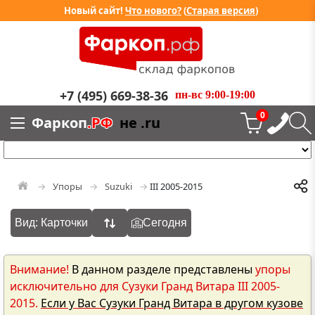
Новый сайт!
Что нового?
(
Старая версия
)
+7 (495) 669-38-36
пн-вс 9:00-19:00
0
Фаркоп
.РФ
не .ru
Упоры
Suzuki
III 2005-2015
Вид: Карточки
Сегодня
Внимание!
В данном разделе представлены
упоры
исключительно для Сузуки Гранд Витара III 2005-
2015.
Если у Вас Сузуки Гранд Витара в другом кузове