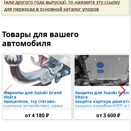
(или другого года выпуска), то нажмите эту ссылку
для перехода в основной каталог упоров
Товары для вашего
автомобиля
Фаркопы для Suzuki Grand
Защиты для Suzuki Grand
Vitara
Vitara
прицепное, тсу (тягово-
защита картера двигате
сцепное устройство), крюк
защита коробки/КПП и 
для прицепа
(раздаточной коробки),
защыита радиатора и
от 4 180 ₽
от 3 600 ₽
дифференциалов,
топливного бака,
электронного блока