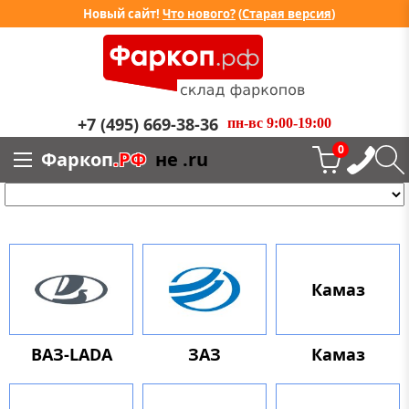
Новый сайт!
Что нового?
(
Старая версия
)
+7 (495) 669-38-36
пн-вс 9:00-19:00
0
Фаркоп
.РФ
не .ru
Камаз
ВАЗ-LADA
ЗАЗ
Камаз