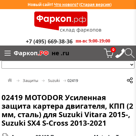
Новый сайт!
Что нового?
(
Старая версия
)
+7 (495) 669-38-36
пн-вс 9:00-19:00
0
Фаркоп
.РФ
не .ru
Защиты
Suzuki
02419
02419 MOTODOR Усиленная
защита картера двигателя, КПП (2
мм, сталь) для Suzuki Vitara 2015-,
Suzuki SX4 S-Cross 2013-2021