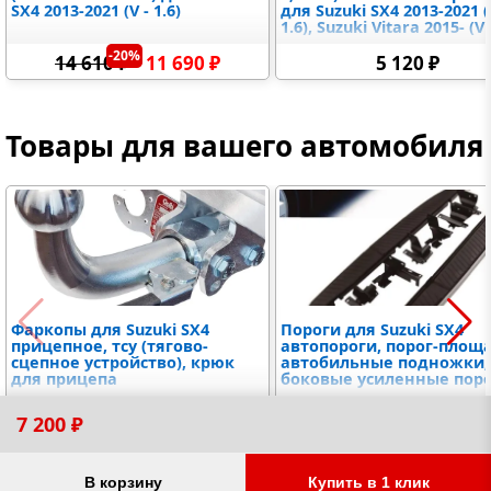
SX4 2013-2021 (V - 1.6)
для Suzuki SX4 2013-2021 (
1.6), Suzuki Vitara 2015- (V 
-20%
14 610 ₽
11 690 ₽
5 120 ₽
Товары для вашего автомобиля
Фаркопы для Suzuki SX4
Пороги для Suzuki SX4
прицепное, тсу (тягово-
автопороги, порог-площ
сцепное устройство), крюк
автобильные подножки,
для прицепа
боковые усиленные пор
от 5 490 ₽
от 9 170 ₽
7 200 ₽
В корзину
Купить в 1 клик