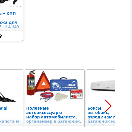
а + КПП
ежа для
 - 1.4 140
8 л.с.; 1.4
ed 2021- (V
₽
Cerato IV
; 2.0 150
 XCeed
Hyundai
 (V - 1.6;
2017- (V -
dai
Полезные
Боксы
автоаксессуары
автобокс,
набор автомобилиста,
аэродинамический
капота и
органайзер в багажник,
багажник на крышу
зовые
автоаптечка, фиксаторы
кофр, багажная кор
газлифт
груза, скребок,
автомобильный ке
0 ₽
от 590 ₽
от 17 600 ₽