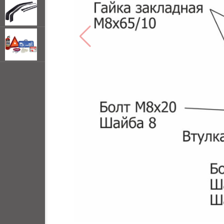
открывать
меню по
наведении
мыши