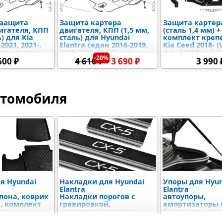
 защита
Защита картера
Защита картер
игателя, КПП
двигателя, КПП (1,5 мм,
(сталь 1,4 мм) +
ь) для Kia
сталь) для Hyundai
комплект креп
2021, 2021-,
Elantra седан 2016-2019,
Kia Ceed 2018- (V
ntra седан
2019-2020, Kia Cerato
л.с., АКПП; 1.6 12
-20%
019-2020
2019-2021, 2021-
100 л.с.), Kia Ce
600 ₽
4 610 ₽
3 690 ₽
3 990 
- 1.5T; 1.6), Kia 
2018-2021 (V - 1.6
л.с., АКПП), Kia
2020- (V - 1.6), 
втомобиля
Elantra 2016-2021
2.0), Hyundai i30 
1.4T; 1.6)
я Hyundai
Накладки для Hyundai
Упоры для Hyun
Elantra
Elantra
лона, коврик
Накладки порогов с
автоупоры,
, комплект
гравировкой,
амортизаторы 
ков
нержавеющая сталь,
багажника, га
накладки в багажник
упоры капота, 
1 790 ₽
от 2 670 ₽
от 3 32