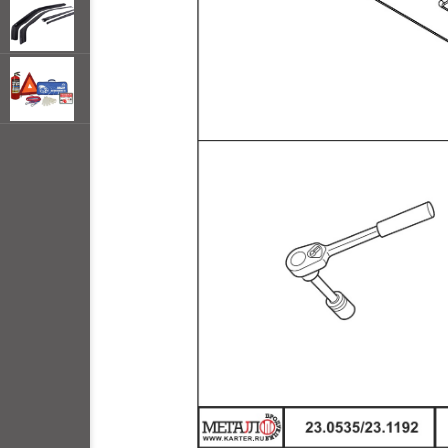
открывать
меню по
наведении
мыши