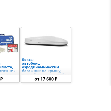
Боксы
ы
автобокс,
илиста,
аэродинамический
агажник,
багажник на крышу,
фиксаторы
кофр, багажная коробка,
автомобильный кейс на
 ₽
от 17 600 ₽
крышу