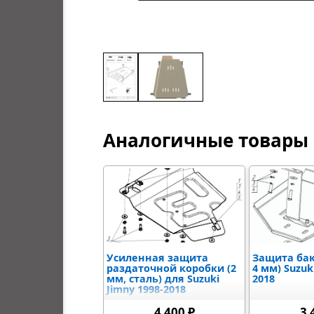
Аналогичные товары
Усиленная защита
Защита ба
раздаточной коробки (2
4 мм) Suzuk
мм, сталь) для Suzuki
2018
Jimny 1998-2018
4 400 ₽
3 