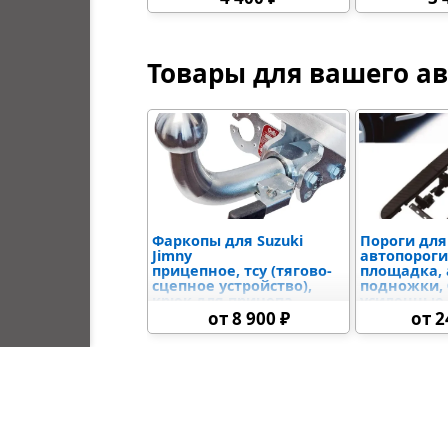
Товары для вашего а
Фаркопы для Suzuki
Пороги для 
Jimny
автопороги
прицепное, тсу (тягово-
площадка,
сцепное устройство),
подножки,
крюк для прицепа
усиленные
от 8 900 ₽
от 2