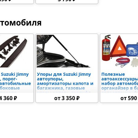
втомобиля
Suzuki Jimny
Упоры для Suzuki Jimny
Полезные
, порог-
автоупоры,
автоаксессуар
 автобильные
амортизаторы капота и
набор автомоб
 боковые
багажника, газовые
органайзер в б
 пороги
упоры капота, газлифт
автоаптечка, 
капот автомобиля
груза, скребок,
4 360 ₽
от 3 350 ₽
от 590
огнетушитель