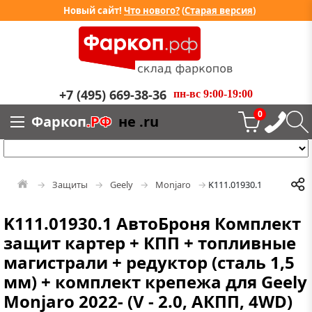
Новый сайт!
Что нового?
(
Старая версия
)
+7 (495) 669-38-36
пн-вс 9:00-19:00
0
Фаркоп
.РФ
не .ru
Защиты
Geely
Monjaro
K111.01930.1
K111.01930.1 АвтоБроня Комплект
защит картер + КПП + топливные
магистрали + редуктор (сталь 1,5
мм) + комплект крепежа для Geely
Monjaro 2022- (V - 2.0, АКПП, 4WD)