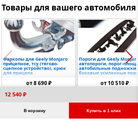
Товары для вашего автомобиля
Фаркопы для Geely Monjaro
Пороги для Geely Monjar
прицепное, тсу (тягово-
автопороги, порог-площ
сцепное устройство), крюк
автобильные подножки,
для прицепа
боковые усиленные пор
от 8 690 ₽
от 10 510 ₽
12 540 ₽
В корзину
Купить в 1 клик
Остались вопросы?
Заказать звонок