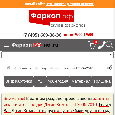
Новый сайт!
Что нового?
(
Старая версия
)
+7 (495) 669-38-36
пн-вс 9:00-19:00
0
Фаркоп
.РФ
не .ru
Защиты
Jeep
Compass
I 2006-2010
Вид: Карточки
Сегодня
Материал
Толщина
Внимание!
В данном разделе представлены
защиты
исключительно для Джип Компасс I 2006-2010.
Если у
Вас Джип Компасс в другом кузове (или другого года