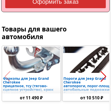
Оформить заказ
Товары для вашего
автомобиля
Фаркопы для Jeep Grand
Пороги для Jeep Grand
Cherokee
Cherokee
прицепное, тсу (тягово-
автопороги, порог-площ
сцепное устройство), крюк
автобильные подножки,
для прицепа
боковые усиленные пор
от 11 490 ₽
от 10 510 ₽