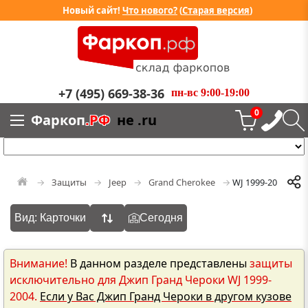
Новый сайт!
Что нового?
(
Старая версия
)
+7 (495) 669-38-36
пн-вс 9:00-19:00
0
Фаркоп
.РФ
не .ru
Защиты
Jeep
Grand Cherokee
WJ 1999-2004
Вид: Карточки
Сегодня
Внимание!
В данном разделе представлены
защиты
исключительно для Джип Гранд Чероки WJ 1999-
2004.
Если у Вас Джип Гранд Чероки в другом кузове